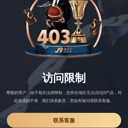
访问限制
尊敬的用户，由于相关法律限制，您所在地区无法访问J9产品，对
此造成的不便，我们深表歉意，您如有疑问请联系客服。
联系客服